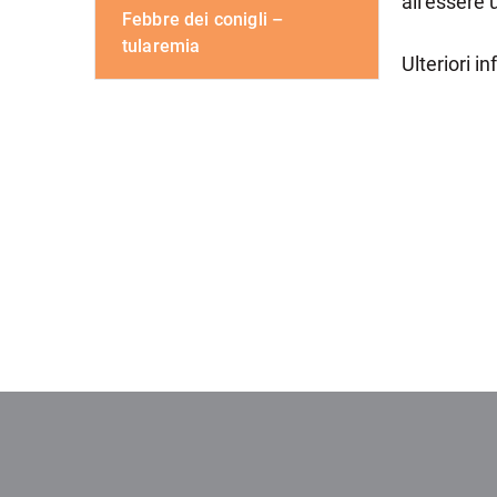
all’essere
Febbre dei conigli –
tularemia
Ulteriori i