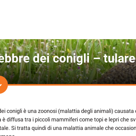
ebbre dei conigli – tular
ei conigli è una zoonosi (malattia degli animali) causata 
 è diffusa tra i piccoli mammiferi come topi e lepri che 
tale. Si tratta quindi di una malattia animale che occas