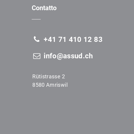
Contatto
+41 71 410 12 83
info@assud.ch
Rütistrasse 2
8580 Amriswil